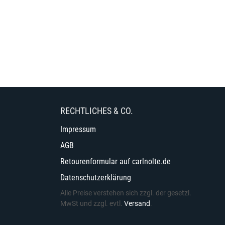
RECHTLICHES & CO.
Impressum
AGB
Retourenformular auf carlnolte.de
Datenschutzerklärung
Alle Preise verstehen sich zzgl. der gesetzl.
MwSt und zzgl. evtl.
Versand
.