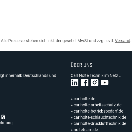
Alle Preise verstehen sich inkl. der gesetzl. MwSt und zzgl. evtl.
Versand
.
ÜBER UNS
olgt innerhalb Deutschlands und
Carl Nolte Technik im Netz ...
» carlnolte.de
» carlnolte-arbeitsschutz.de
» carlnolte-betriebsbedarf.de
» carlnolte-schlauchtechnik.de
chnung
» carlnolte-drucklufttechnik.de
» nolteteam.de