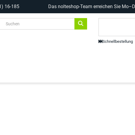
1) 16-185
Das nolteshop-Team erreichen Sie Mo–Do
Code-Scanne
Schnellbestellung