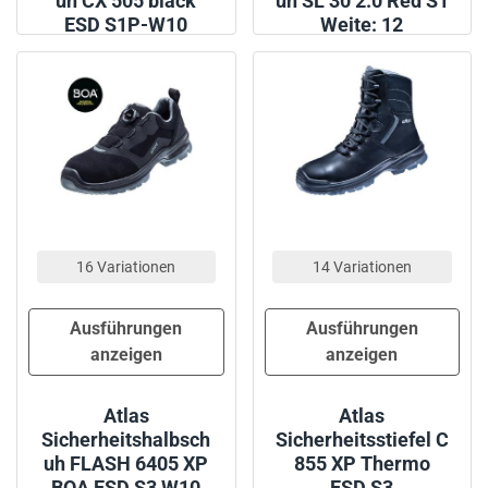
uh CX 505 black
uh SL 30 2.0 Red S1
ESD S1P-W10
Weite: 12
16 Variationen
14 Variationen
Ausführungen
Ausführungen
anzeigen
anzeigen
Atlas
Atlas
Sicherheitshalbsch
Sicherheitsstiefel C
uh FLASH 6405 XP
855 XP Thermo
BOA ESD S3 W10
ESD S3