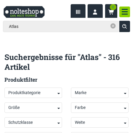
0
inhalt
Nav
ite
gen
Suchergebnisse für "Atlas" - 316
Artikel
Produktfilter
Produktkategorie
Marke
Größe
Farbe
Schutzklasse
Weite