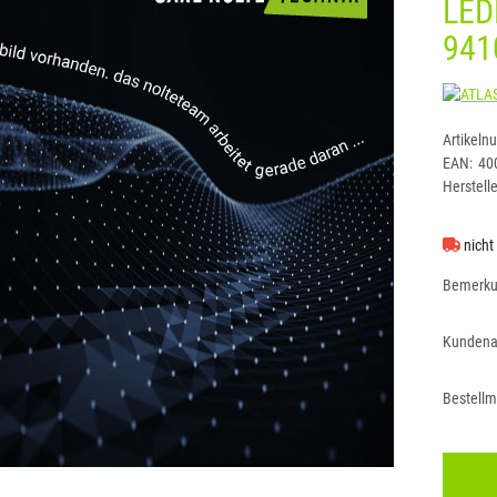
LED
941
Artikeln
EAN:
40
Herstelle
nicht
Bemerk
Kundena
Bestell