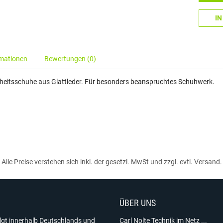
I
rmationen
Bewertungen (0)
heitsschuhe aus Glattleder. Für besonders beanspruchtes Schuhwerk.
Alle Preise verstehen sich inkl. der gesetzl. MwSt und zzgl. evtl.
Versand
.
ÜBER UNS
olgt innerhalb Deutschlands und
Carl Nolte Technik im Netz ...