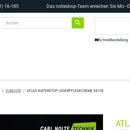
1) 16-185
Das nolteshop-Team erreichen Sie Mo–Do
Code-Scanne
Schnellbestellung
/
ZUBEHÖR
/
ATLAS WATERSTOP LEDERPFLEGECREME 94100
ATL