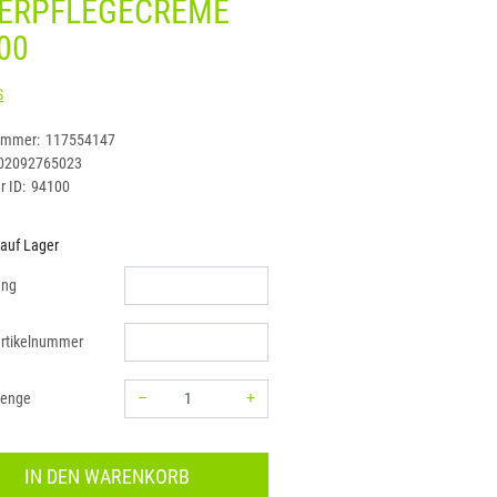
ERPFLEGECREME
00
ATLAS
ummer:
117554147
02092765023
r ID:
94100
 auf Lager
ung
rtikelnummer
–
+
menge
Menge: 1
IN DEN WARENKORB