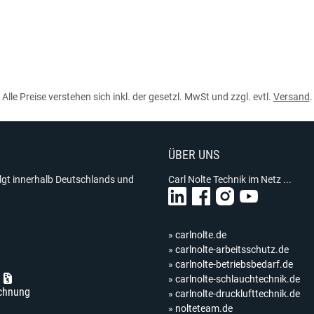
Alle Preise verstehen sich inkl. der gesetzl. MwSt und zzgl. evtl.
Versand
.
ÜBER UNS
olgt innerhalb Deutschlands und
Carl Nolte Technik im Netz ...
» carlnolte.de
» carlnolte-arbeitsschutz.de
» carlnolte-betriebsbedarf.de
» carlnolte-schlauchtechnik.de
chnung
» carlnolte-drucklufttechnik.de
» nolteteam.de