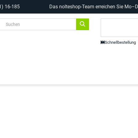
1) 16-185
Das nolteshop-Team erreichen Sie Mo–Do
Code-Scanne
Schnellbestellung