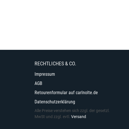
RECHTLICHES & CO.
Impressum
AGB
Retourenformular auf carlnolte.de
Datenschutzerklärung
Alle Preise verstehen sich zzgl. der gesetzl.
MwSt und zzgl. evtl.
Versand
.