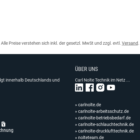
Alle Preise verstehen sich inkl. der gesetzl. MwSt und zzgl. evtl.
Versand
.
ÜBER UNS
olgt innerhalb Deutschlands und
Carl Nolte Technik im Netz ...
» carlnolte.de
» carlnolte-arbeitsschutz.de
» carlnolte-betriebsbedarf.de
» carlnolte-schlauchtechnik.de
chnung
» carlnolte-drucklufttechnik.de
» nolteteam.de