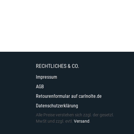
RECHTLICHES & CO.
Impressum
AGB
Retourenformular auf carlnolte.de
Datenschutzerklärung
Alle Preise verstehen sich zzgl. der gesetzl.
MwSt und zzgl. evtl.
Versand
.