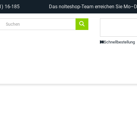
1) 16-185
Das nolteshop-Team erreichen Sie Mo–Do
Code-Scanne
Schnellbestellung